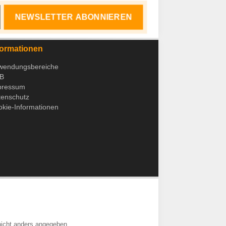
NEWSLETTER ABONNIEREN
formationen
wendungsbereiche
B
pressum
tenschutz
kie-Informationen
icht anders angegeben.