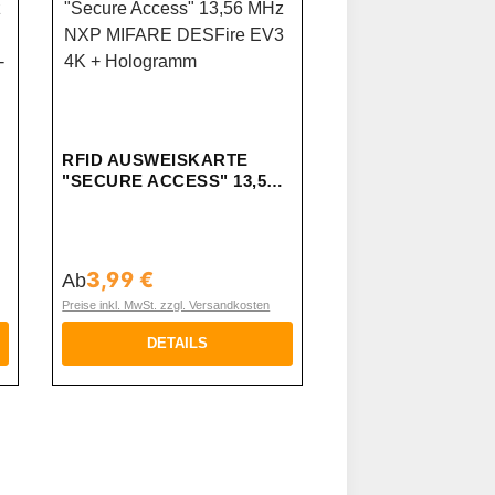
RFID AUSWEISKARTE
"SECURE ACCESS" 13,56
MHZ NXP MIFARE
DESFIRE EV3 4K +
HOLOGRAMM
3,99 €
Regulärer Preis:
Ab
Preise inkl. MwSt. zzgl. Versandkosten
DETAILS