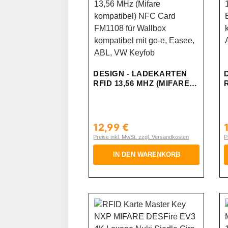
DESIGN - LADEKARTEN
RFID 13,56 MHZ (MIFARE
KOMPATIBEL) NFC CARD
FM1108 FÜR WALLBOX
KOMPATIBEL MIT GO-E,
EASEE, ABL, VW KEYFOB
12,99 €
Regulärer Preis:
R
Preise inkl. MwSt. zzgl. Versandkosten
P
IN DEN WARENKORB