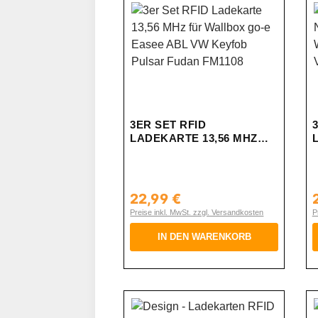
3ER SET RFID
LADEKARTE 13,56 MHZ
FÜR WALLBOX GO-E
EASEE ABL VW KEYFOB
PULSAR FUDAN FM1108
22,99 €
Regulärer Preis:
R
Preise inkl. MwSt. zzgl. Versandkosten
P
IN DEN WARENKORB