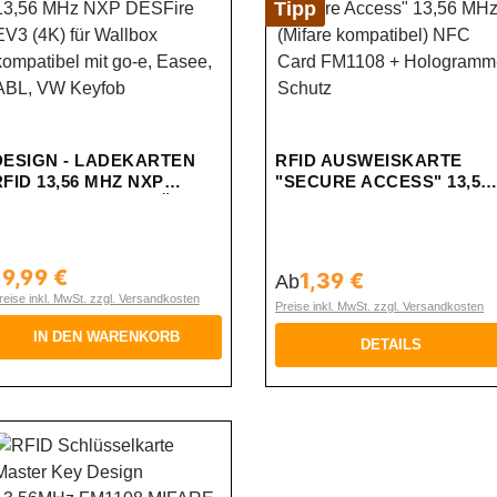
Tipp
DESIGN - LADEKARTEN
RFID AUSWEISKARTE
RFID 13,56 MHZ NXP
"SECURE ACCESS" 13,56
DESFIRE EV3 (4K) FÜR
MHZ (MIFARE
WALLBOX KOMPATIBEL
KOMPATIBEL) NFC CARD
MIT GO-E, EASEE, ABL,
FM1108 + HOLOGRAMM-
VW KEYFOB
SCHUTZ
19,99 €
1,39 €
egulärer Preis:
Regulärer Preis:
Ab
reise inkl. MwSt. zzgl. Versandkosten
Preise inkl. MwSt. zzgl. Versandkosten
IN DEN WARENKORB
DETAILS