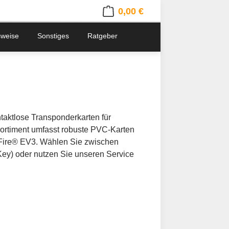
0,00 €
Warenkorb enthält 0 Positionen. 
sweise
Sonstiges
Ratgeber
taktlose Transponderkarten für
s Sortiment umfasst robuste PVC-Karten
ire® EV3. Wählen Sie zwischen
 Key) oder nutzen Sie unseren Service