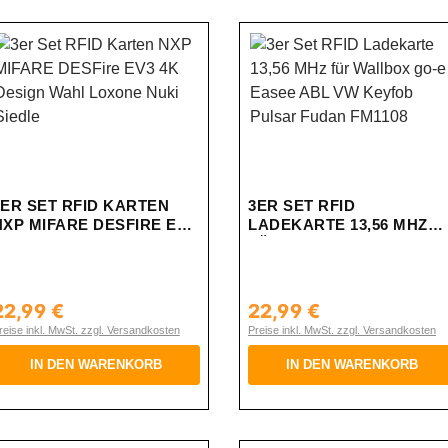
3ER SET RFID KARTEN
3ER SET RFID
NXP MIFARE DESFIRE EV3
LADEKARTE 13,56 MHZ
4K DESIGN WAHL LOXONE
FÜR WALLBOX GO-E
NUKI SIEDLE
EASEE ABL VW KEYFOB
PULSAR FUDAN FM1108
22,99 €
22,99 €
egulärer Preis:
Regulärer Preis:
reise inkl. MwSt. zzgl. Versandkosten
Preise inkl. MwSt. zzgl. Versandkosten
IN DEN WARENKORB
IN DEN WARENKORB