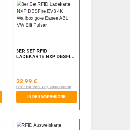
3ER SET RFID
E
LADEKARTE NXP DESFIRE
EV3 4K WALLBOX GO-E
EASEE ABL VW ELLI
PULSAR
22,99 €
Regulärer Preis:
Preise inkl. MwSt. zzgl. Versandkosten
IN DEN WARENKORB