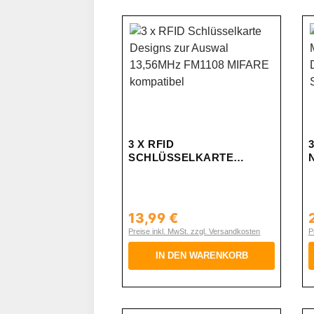
3 X RFID
SCHLÜSSELKARTE
DESIGNS ZUR AUSWAL
13,56MHZ FM1108 MIFARE
KOMPATIBEL
13,99 €
Regulärer Preis:
R
Preise inkl. MwSt. zzgl. Versandkosten
P
IN DEN WARENKORB