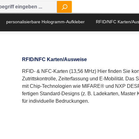
personalisierbare Hologramm-Aufkleber
RFID/NFC Karten/Au
RFID/NFC Karten/Ausweise
RFID- & NFC-Karten (13,56 MHz) Hier finden Sie kon
Zutrittskontrolle, Zeiterfassung und E-Mobilität. Da
mit Chip-Technologien wie MIFARE® und NXP DESF
fertigen Standard-Designs (z. B. Ladekarten, Master
für individuelle Bedruckungen.