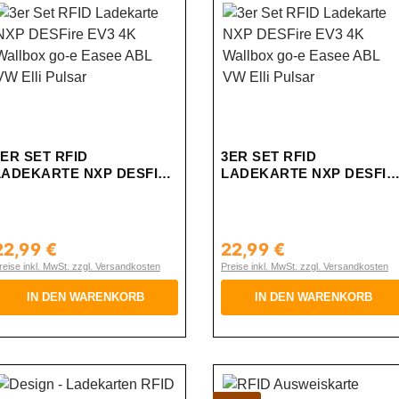
3ER SET RFID
3ER SET RFID
LADEKARTE NXP DESFIRE
LADEKARTE NXP DESFIR
EV3 4K WALLBOX GO-E
EV3 4K WALLBOX GO-E
EASEE ABL VW ELLI
EASEE ABL VW ELLI
PULSAR
PULSAR
22,99 €
22,99 €
egulärer Preis:
Regulärer Preis:
reise inkl. MwSt. zzgl. Versandkosten
Preise inkl. MwSt. zzgl. Versandkosten
IN DEN WARENKORB
IN DEN WARENKORB