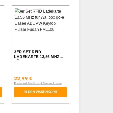
3ER SET RFID
LADEKARTE 13,56 MHZ
FÜR WALLBOX GO-E
EASEE ABL VW KEYFOB
PULSAR FUDAN FM1108
22,99 €
Regulärer Preis:
Preise inkl. MwSt. zzgl. Versandkosten
IN DEN WARENKORB