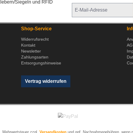
lebern/Siegeln und RFID
Shop-Service
In
Widerrufsrecht
An
Kontakt
AG
Newsletter
Im
Zahlungsarten
Da
Entsorgungshinweise
Coo
Vertrag widerrufen
zl. Mehrwertsteuer zzgl.
Versandkosten
und ggf. Nachnahmegebühren, wenn n