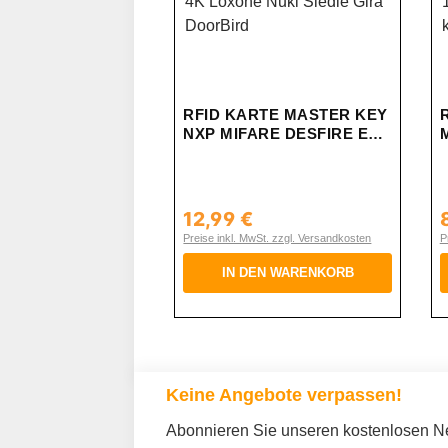
RFID KARTE MASTER KEY
NXP MIFARE DESFIRE EV3
4K LOXONE NUKI SIEDLE
GIRA DOORBIRD
12,99 €
Regulärer Preis:
R
Preise inkl. MwSt. zzgl. Versandkosten
P
IN DEN WARENKORB
Keine Angebote verpassen!
Abonnieren Sie unseren kostenlosen New