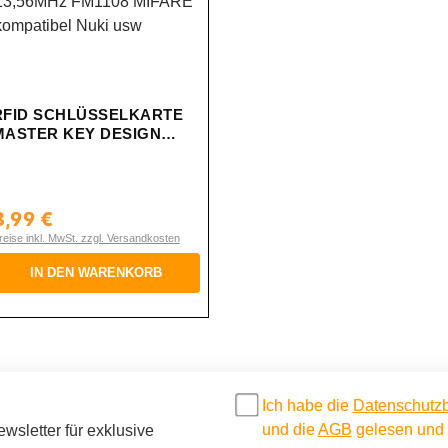
RFID SCHLÜSSELKARTE
MASTER KEY DESIGN
13,56MHZ FM1108 MIFARE
KOMPATIBEL NUKI USW
8,99 €
egulärer Preis:
reise inkl. MwSt. zzgl. Versandkosten
IN DEN WARENKORB
Ich habe die
Datenschutz
und die
AGB
gelesen und b
sletter für exklusive