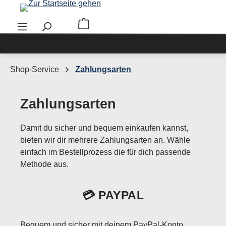
Zum Hauptinhalt springen
Warenkorb enthält 0 Positionen. Der Ge
Shop-Service
Zahlungsarten
Zahlungsarten
Damit du sicher und bequem einkaufen kannst,
bieten wir dir mehrere Zahlungsarten an. Wähle
einfach im Bestellprozess die für dich passende
Methode aus.
💳 PAYPAL
Bequem und sicher mit deinem PayPal-Konto