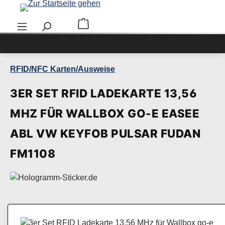
Zum Hauptinhalt springen
Warenkorb enthält 0 Positionen. Der Ge
RFID/NFC Karten/Ausweise
3ER SET RFID LADEKARTE 13,56
MHZ FÜR WALLBOX GO-E EASEE
ABL VW KEYFOB PULSAR FUDAN
FM1108
Bildergalerie überspringen