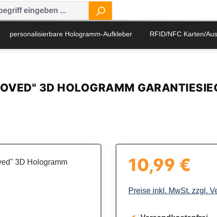
personalisierbare Hologramm-Aufkleber
RFID/NFC Karten/Au
MOVED" 3D HOLOGRAMM GARANTIESIE
10,99 €
Regulärer Preis:
Preise inkl. MwSt. zzgl. 