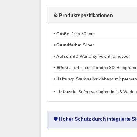
⚙️ Produktspezifikationen
•
Größe:
10 x 30 mm
•
Grundfarbe:
Silber
•
Aufschrift:
Warranty Void if removed
•
Effekt:
Farbig schillerndes 3D-Hologramm 
•
Haftung:
Stark selbstklebend mit perma
•
Lieferzeit:
Sofort verfügbar in 1-3 Werkt
🛡️ Hoher Schutz durch integrierte 