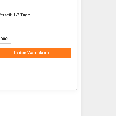
erzeit: 1-3 Tage
1000
Gib den gewünschten Wert ein oder benutze
In den Warenkorb