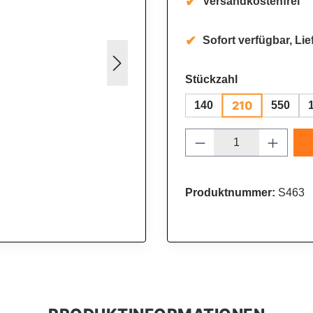
Versandkostenfrei
Sofort verfügbar, Lief
auswählen
Stückzahl
210
140
550
Produkt Anzahl: 
Produktnummer:
S463