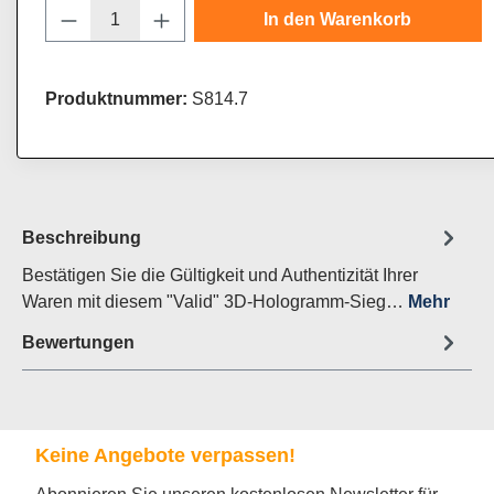
Produkt Anzahl: Gib den gewünschten Wert
In den Warenkorb
Produktnummer:
S814.7
Beschreibung
Bestätigen Sie die Gültigkeit und Authentizität Ihrer
Waren mit diesem "Valid" 3D-Hologramm-Sieg…
Mehr
Bewertungen
Keine Angebote verpassen!