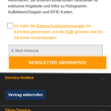
Abonnieren Sie unseren kostenlosen Newsletter für
exklusive Angebote und Infos zu Hologramm-
Aufklebern/Siegeln und RFID Karten.
Ich habe die
Datenschutzbestimmungen
zur
Kenntnis genommen und die
AGB
gelesen und bin
mit ihnen einverstanden.
NEWSLETTER ABONNIEREN
Service-Hotline
Vertrag widerrufen
Shop-Service