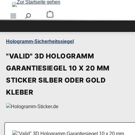
Zum Hauptinhalt springen
Warenkorb enthält 0 Positionen. Der Ge
Hologramm-Sicherheitssiegel
"VALID" 3D HOLOGRAMM
GARANTIESIEGEL 10 X 20 MM
STICKER SILBER ODER GOLD
KLEBER
Bildergalerie überspringen