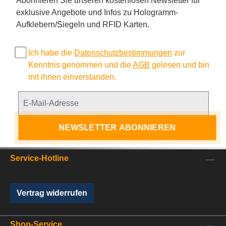
Abonnieren Sie unseren kostenlosen Newsletter für
exklusive Angebote und Infos zu Hologramm-
Aufklebern/Siegeln und RFID Karten.
Ich habe die
Datenschutzbestimmungen
zur
Kenntnis genommen und die
AGB
gelesen und bin
mit ihnen einverstanden.
NEWSLETTER ABONNIEREN
Service-Hotline
Vertrag widerrufen
Shop-Service