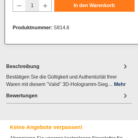
Produkt Anzahl: Gib den gewünschten Wert
In den Warenkorb
Produktnummer:
S814.6
Beschreibung
Bestätigen Sie die Gültigkeit und Authentizität Ihrer
Waren mit diesem "Valid" 3D-Hologramm-Sieg…
Mehr
Bewertungen
Keine Angebote verpassen!