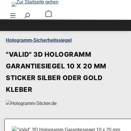
Zum Hauptinhalt springen
Warenkorb enthält 0 Positionen. Der Ge
Hologramm-Sicherheitssiegel
"VALID" 3D HOLOGRAMM
GARANTIESIEGEL 10 X 20 MM
STICKER SILBER ODER GOLD
KLEBER
Bildergalerie überspringen