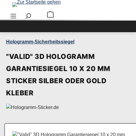
Zum Hauptinhalt springen
Warenkorb enthält 0 Positionen. Der Ge
Hologramm-Sicherheitssiegel
"VALID" 3D HOLOGRAMM
GARANTIESIEGEL 10 X 20 MM
STICKER SILBER ODER GOLD
KLEBER
Bildergalerie überspringen