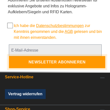
Abonnieren Sie unseren kostenlosen Newsletter für
exklusive Angebote und Infos zu Hologramm-
Aufklebern/Siegeln und RFID Karten.
Ich habe die
Datenschutzbestimmungen
zur
Kenntnis genommen und die
AGB
gelesen und bin
mit ihnen einverstanden.
NEWSLETTER ABONNIEREN
Service-Hotline
Vertrag widerrufen
Shop-Service