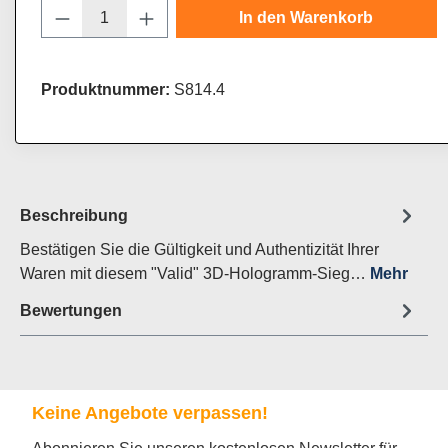
Produkt Anzahl: Gib den gewünschten Wert
In den Warenkorb
Produktnummer:
S814.4
Beschreibung
Bestätigen Sie die Gültigkeit und Authentizität Ihrer
Waren mit diesem "Valid" 3D-Hologramm-Sieg…
Mehr
Bewertungen
Keine Angebote verpassen!