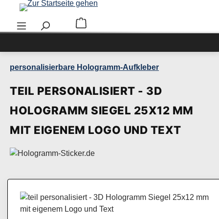
Zum Hauptinhalt springen
Warenkorb enthält 0 Positionen. Der Ge
personalisierbare Hologramm-Aufkleber
TEIL PERSONALISIERT - 3D
HOLOGRAMM SIEGEL 25X12 MM
MIT EIGENEM LOGO UND TEXT
Bildergalerie überspringen