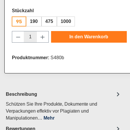
auswählen
Stückzahl
95
190
475
1000
Produkt Anzahl: Gib den gewünschten Wert
In den Warenkorb
Produktnummer:
S480b
Beschreibung
Schützen Sie Ihre Produkte, Dokumente und
Verpackungen effektiv vor Plagiaten und
Manipulationen…
Mehr
Bewertungen