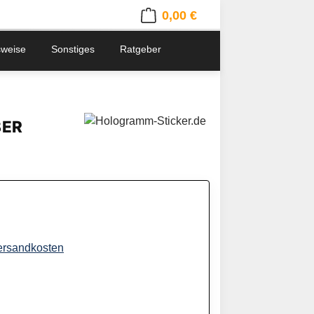
0,00 €
Warenkorb enthält 0 Positionen. 
sweise
Sonstiges
Ratgeber
BER
Versandkosten