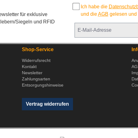
Ich habe die
Datenschutz
und die
AGB
gelesen und b
sletter für exklusive
lebern/Siegeln und RFID
Shop-Service
In
Widerrufsrecht
An
Kontakt
AG
Newsletter
Im
Zahlungsarten
Da
Entsorgungshinweise
Coo
Vertrag widerrufen