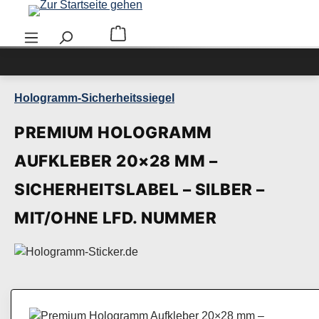
Zum Hauptinhalt springen
Warenkorb enthält 0 Positionen. Der Ge
Hologramm-Sicherheitssiegel
PREMIUM HOLOGRAMM
AUFKLEBER 20×28 MM –
SICHERHEITSLABEL – SILBER –
MIT/OHNE LFD. NUMMER
Bildergalerie überspringen