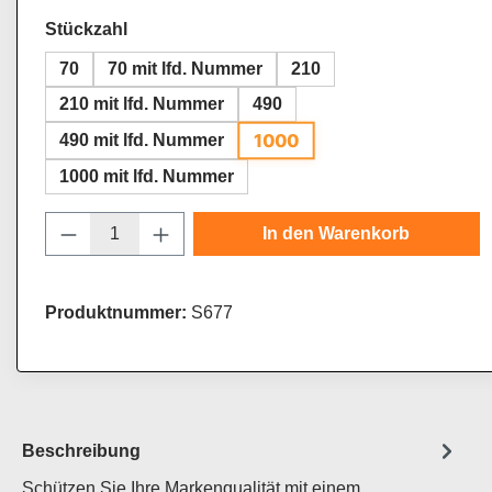
auswählen
Stückzahl
70
70 mit lfd. Nummer
210
210 mit lfd. Nummer
490
1000
490 mit lfd. Nummer
1000 mit lfd. Nummer
Produkt Anzahl: Gib den gewünschten Wert
In den Warenkorb
Produktnummer:
S677
Beschreibung
Schützen Sie Ihre Markenqualität mit einem