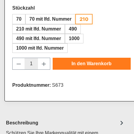
auswählen
Stückzahl
210
70
70 mit lfd. Nummer
210 mit lfd. Nummer
490
490 mit lfd. Nummer
1000
1000 mit lfd. Nummer
Produkt Anzahl: Gib den gewünschten Wert
In den Warenkorb
Produktnummer:
S673
Beschreibung
Schützen Sie Ihre Markenqualität mit einem