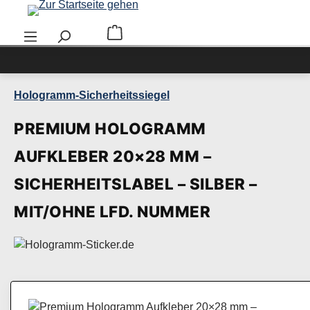
Zum Hauptinhalt springen
Warenkorb enthält 0 Positionen. Der Ge
Hologramm-Sicherheitssiegel
PREMIUM HOLOGRAMM
AUFKLEBER 20×28 MM –
SICHERHEITSLABEL – SILBER –
MIT/OHNE LFD. NUMMER
Bildergalerie überspringen