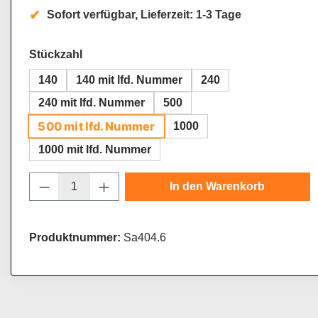
Sofort verfügbar, Lieferzeit: 1-3 Tage
auswählen
Stückzahl
140
140 mit lfd. Nummer
240
240 mit lfd. Nummer
500
500 mit lfd. Nummer
1000
1000 mit lfd. Nummer
Produkt Anzahl: Gib den gewünschten Wert
In den Warenkorb
Produktnummer:
Sa404.6