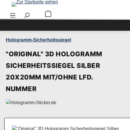
Zum Hauptinhalt springen
Warenkorb enthält 0 Positionen. Der Ge
Hologramm-Sicherheitssiegel
"ORIGINAL" 3D HOLOGRAMM
SICHERHEITSSIEGEL SILBER
20X20MM MIT/OHNE LFD.
NUMMER
Bildergalerie überspringen