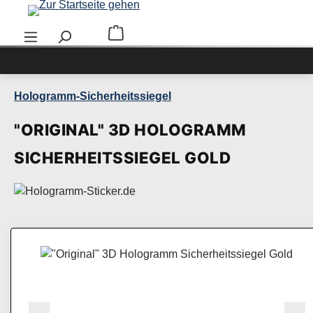
Zum Hauptinhalt springen
Warenkorb enthält 0 Positionen. Der Ge
Hologramm-Sicherheitssiegel
"ORIGINAL" 3D HOLOGRAMM
SICHERHEITSSIEGEL GOLD
Bildergalerie überspringen