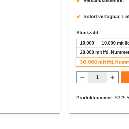
Versandkostenfrei
Sofort verfügbar, Lie
auswählen
Stückzahl
10.000
10.000 mit l
20.000 mit lfd. Numme
30.000 mit lfd. Num
Produkt Anzahl: 
Produktnummer:
S325.