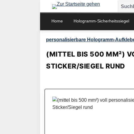
m Hauptinhalt springen
Zur Suche springen
Zur Hauptnavigation springen
Home
Hologramm-Sicherheitssiegel
personalisierbare Hologramm-Aufkleb
(MITTEL BIS 500 MM²)
STICKER/SIEGEL RUND
Bildergalerie überspringen