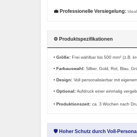
💼 Professionelle Versiegelung:
Idea
⚙️ Produktspezifikationen
•
Größe:
Frei wählbar bis 500 mm² (z.B. k
•
Farbauswahl:
Silber, Gold, Rot, Blau, Gr
•
Design:
Voll personalisierbar mit eigen
•
Optional:
Aufdruck einer einmalig verg
•
Produktionszeit:
ca. 3 Wochen nach Dru
🛡️ Hoher Schutz durch Voll-Persona