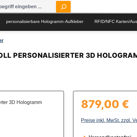
personalisierbare Hologramm-Aufkleber
RFID/NFC Karten/Au
er
 VOLL PERSONALISIERTER 3D HOLOGR
879,00 €
Regulärer Preis:
Preise inkl. MwSt. zzgl. 