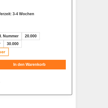
ferzeit: 3-4 Wochen
fd. Nummer
20.000
r
30.000
mer
Gib den gewünschten Wert ein oder benutze
In den Warenkorb
5