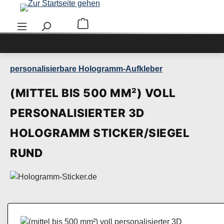
Zum Hauptinhalt springen
Warenkorb enthält 0 Positionen. Der Ge
personalisierbare Hologramm-Aufkleber
(MITTEL BIS 500 MM²) VOLL
PERSONALISIERTER 3D
HOLOGRAMM STICKER/SIEGEL
RUND
Bildergalerie überspringen