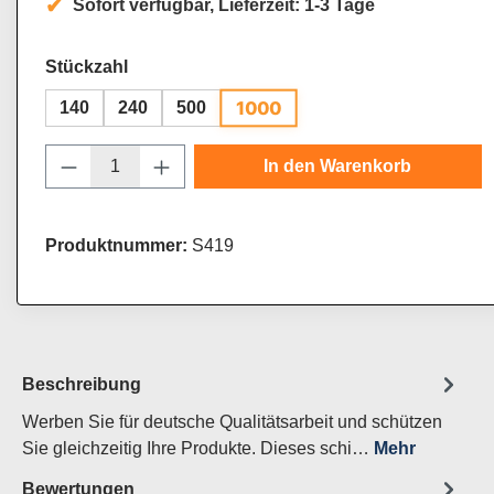
Sofort verfügbar, Lieferzeit: 1-3 Tage
auswählen
Stückzahl
1000
140
240
500
Produkt Anzahl: Gib den gewünschten Wert
In den Warenkorb
Produktnummer:
S419
Beschreibung
Werben Sie für deutsche Qualitätsarbeit und schützen
Sie gleichzeitig Ihre Produkte. Dieses schi…
Mehr
Bewertungen