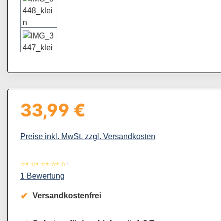
33,99 €
Regulärer Preis:
Preise inkl. MwSt. zzgl. Versandkosten
Durchschnittliche Bewertung von 4.5 von 5 Sternen
1 Bewertung
Versandkostenfrei