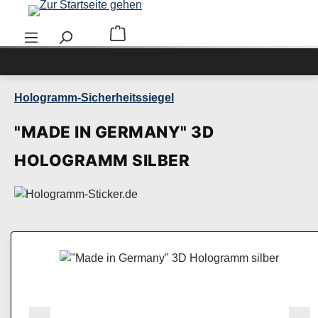
Zum Hauptinhalt springen
Warenkorb enthält 0 Positionen. Der Ge
Hologramm-Sicherheitssiegel
"MADE IN GERMANY" 3D
HOLOGRAMM SILBER
Bildergalerie überspringen