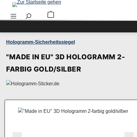
Zum Hauptinhalt springen
Warenkorb enthält 0 Positionen. Der Ge
Hologramm-Sicherheitssiegel
"MADE IN EU" 3D HOLOGRAMM 2-
FARBIG GOLD/SILBER
Bildergalerie überspringen