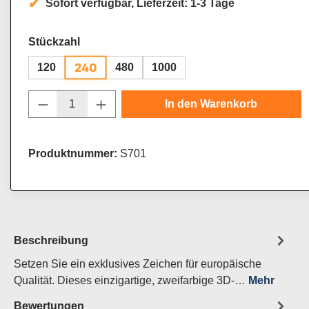
Sofort verfügbar, Lieferzeit: 1-3 Tage
auswählen
Stückzahl
240
120
480
1000
Produkt Anzahl: Gib den gewünschten Wert
In den Warenkorb
Produktnummer:
S701
Beschreibung
Setzen Sie ein exklusives Zeichen für europäische
Qualität. Dieses einzigartige, zweifarbige 3D-…
Mehr
Bewertungen