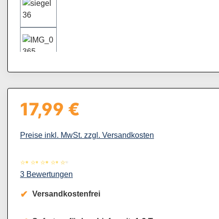
17,99 €
Regulärer Preis:
Preise inkl. MwSt. zzgl. Versandkosten
Durchschnittliche Bewertung von 4.67 von 5 Sternen
3 Bewertungen
Versandkostenfrei