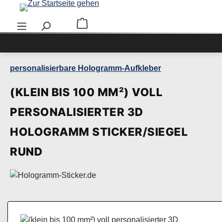
Zum Hauptinhalt springen
Warenkorb enthält 0 Positionen. Der Ge
personalisierbare Hologramm-Aufkleber
(KLEIN BIS 100 MM²) VOLL
PERSONALISIERTER 3D
HOLOGRAMM STICKER/SIEGEL
RUND
Bildergalerie überspringen