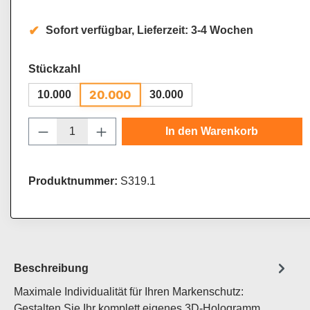
Sofort verfügbar, Lieferzeit: 3-4 Wochen
auswählen
Stückzahl
20.000
10.000
30.000
Produkt Anzahl: Gib den gewünschten Wert
In den Warenkorb
Produktnummer:
S319.1
Beschreibung
Maximale Individualität für Ihren Markenschutz:
Gestalten Sie Ihr komplett eigenes 3D-Hologramm.…