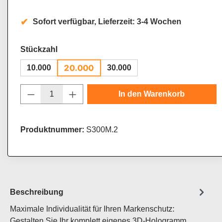
Sofort verfügbar, Lieferzeit: 3-4 Wochen
auswählen
Stückzahl
20.000
10.000
30.000
Produkt Anzahl: Gib den gewünschten Wert
In den Warenkorb
Produktnummer:
S300M.2
Beschreibung
Maximale Individualität für Ihren Markenschutz:
Gestalten Sie Ihr komplett eigenes 3D-Hologramm.…