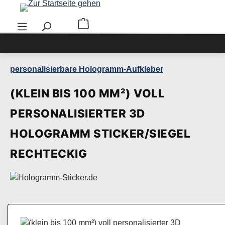
Zum Hauptinhalt springen
Warenkorb enthält 0 Positionen. Der Ge
personalisierbare Hologramm-Aufkleber
(KLEIN BIS 100 MM²) VOLL
PERSONALISIERTER 3D
HOLOGRAMM STICKER/SIEGEL
RECHTECKIG
Bildergalerie überspringen