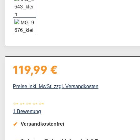
119,99 €
Regulärer Preis:
Preise inkl. MwSt. zzgl. Versandkosten
Durchschnittliche Bewertung von 5 von 5 Sternen
1 Bewertung
Versandkostenfrei