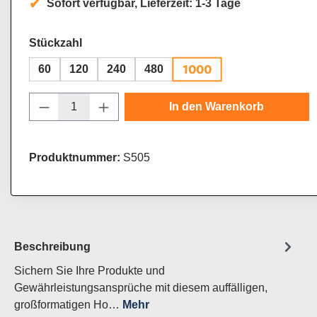
Sofort verfügbar, Lieferzeit: 1-3 Tage
auswählen
Stückzahl
1000
60
120
240
480
Produkt Anzahl: Gib den gewünschten Wert
In den Warenkorb
Produktnummer:
S505
Beschreibung
Sichern Sie Ihre Produkte und
Gewährleistungsansprüche mit diesem auffälligen,
großformatigen Ho…
Mehr