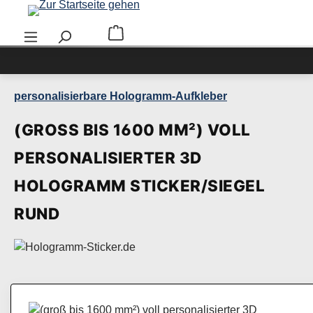
Zum Hauptinhalt springen
Warenkorb enthält 0 Positionen. Der Ge
personalisierbare Hologramm-Aufkleber
(GROSS BIS 1600 MM²) VOLL P
ERSONALISIERTER 3D H
OLOGRAMM STICKER/SIEGEL R
UND
Bildergalerie überspringen