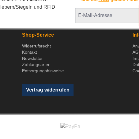
lebern/Siegeln und RFID
Shop-Service
In
Widerrufsrecht
An
Kontakt
AG
Newsletter
Im
Zahlungsarten
Da
Entsorgungshinweise
Coo
Vertrag widerrufen