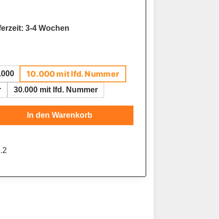
ferzeit: 3-4 Wochen
10.000 mit lfd. Nummer
.000
r
30.000 mit lfd. Nummer
Gib den gewünschten Wert ein oder benutze
In den Warenkorb
.2