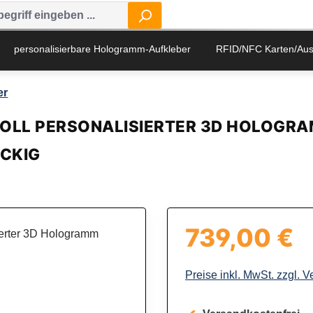
personalisierbare Hologramm-Aufkleber
RFID/NFC Karten/Au
er
VOLL PERSONALISIERTER 3D HOLOGRAM
CKIG
739,00 €
Regulärer Preis:
Preise inkl. MwSt. zzgl. 