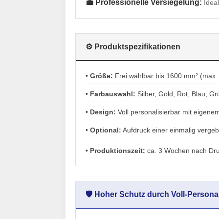
💼 Professionelle Versiegelung:
Idea
⚙️ Produktspezifikationen
•
Größe:
Frei wählbar bis 1600 mm² (max.
•
Farbauswahl:
Silber, Gold, Rot, Blau, Gr
•
Design:
Voll personalisierbar mit eigen
•
Optional:
Aufdruck einer einmalig verg
•
Produktionszeit:
ca. 3 Wochen nach Dru
🛡️ Hoher Schutz durch Voll-Persona