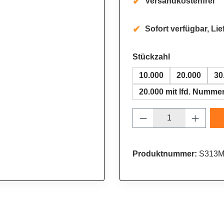
Versandkostenfrei
Sofort verfügbar, Lie
auswählen
Stückzahl
10.000
20.000
30
20.000 mit lfd. Numme
Produkt Anzahl: 
Produktnummer:
S313M