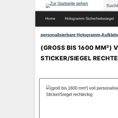
m Hauptinhalt springen
Zur Suche springen
Zur Hauptnavigation springen
Home
Hologramm-Sicherheitssiegel
personalisierbare Hologramm-Aufkleb
(GROSS BIS 1600 MM²) 
TICKER/SIEGEL RECHTE
Bildergalerie überspringen