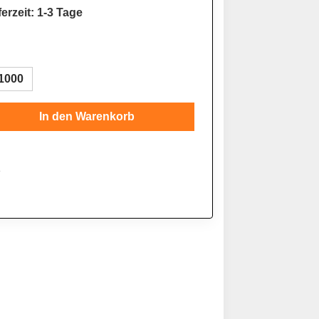
erzeit: 1-3 Tage
1000
Gib den gewünschten Wert ein oder benutze
In den Warenkorb
1