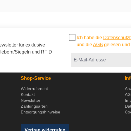
Ich habe die
Datenschutz
und die
AGB
gelesen und b
sletter für exklusive
lebern/Siegeln und RFID
Shop-Service
In
Widerrufsrecht
An
Kontakt
AG
Newsletter
Im
Zahlungsarten
Da
Entsorgungshinweise
Coo
Vertrag widerrufen