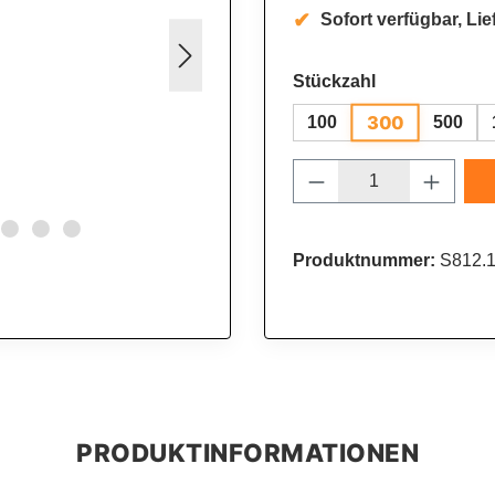
Sofort verfügbar, Lief
auswählen
Stückzahl
300
100
500
Produkt Anzahl: 
Produktnummer:
S812.