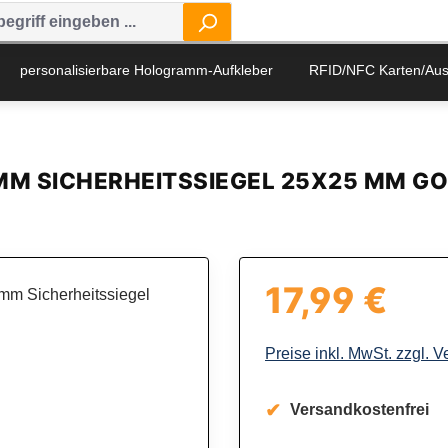
personalisierbare Hologramm-Aufkleber
RFID/NFC Karten/Au
MM SICHERHEITSSIEGEL 25X25 MM G
17,99 €
Regulärer Preis:
Preise inkl. MwSt. zzgl. 
Versandkostenfrei