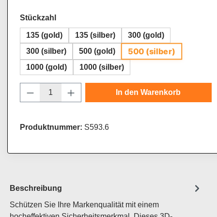
auswählen
Stückzahl
135 (gold)
135 (silber)
300 (gold)
500 (silber)
300 (silber)
500 (gold)
1000 (gold)
1000 (silber)
Produkt Anzahl: Gib den gewünschten Wert
In den Warenkorb
Produktnummer:
S593.6
Beschreibung
Schützen Sie Ihre Markenqualität mit einem
hocheffektiven Sicherheitsmerkmal. Dieses 3D-