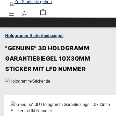
Zum Hauptinhalt springen
Warenkorb enthält 0 Positionen. Der Ge
Hologramm-Sicherheitssiegel
"GENUINE" 3D HOLOGRAMM
GARANTIESIEGEL 10X30MM
STICKER MIT LFD NUMMER
Bildergalerie überspringen