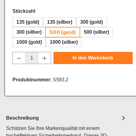
auswählen
Stückzahl
135 (gold)
135 (silber)
300 (gold)
500 (gold)
300 (silber)
500 (silber)
1000 (gold)
1000 (silber)
Produkt Anzahl: Gib den gewünschten Wert
In den Warenkorb
Produktnummer:
S593.2
Beschreibung
Schützen Sie Ihre Markenqualität mit einem
hocheffektiven Sicherheitsmerkmal. Dieses 3D-