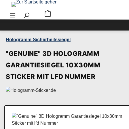
Zum Hauptinhalt springen
Warenkorb enthält 0 Positionen. Der Ge
Hologramm-Sicherheitssiegel
"GENUINE" 3D HOLOGRAMM
GARANTIESIEGEL 10X30MM
STICKER MIT LFD NUMMER
Bildergalerie überspringen