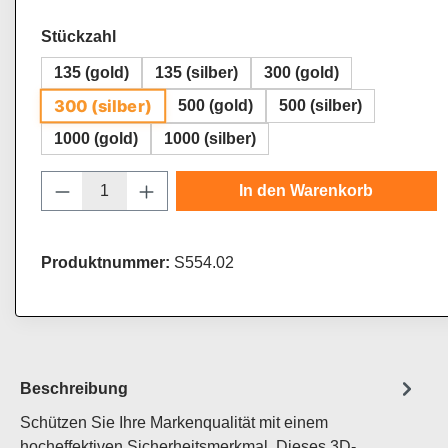
auswählen
Stückzahl
135 (gold)
135 (silber)
300 (gold)
300 (silber)
500 (gold)
500 (silber)
1000 (gold)
1000 (silber)
Produkt Anzahl: Gib den gewünschten Wert
In den Warenkorb
Produktnummer:
S554.02
Beschreibung
Schützen Sie Ihre Markenqualität mit einem
hocheffektiven Sicherheitsmerkmal. Dieses 3D-