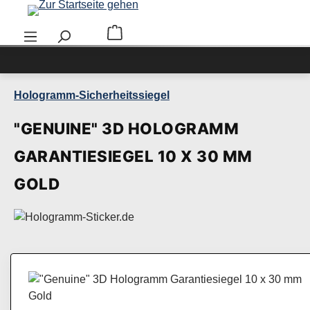
Zum Hauptinhalt springen
Warenkorb enthält 0 Positionen. Der Ge
Hologramm-Sicherheitssiegel
"GENUINE" 3D HOLOGRAMM
GARANTIESIEGEL 10 X 30 MM
GOLD
Bildergalerie überspringen