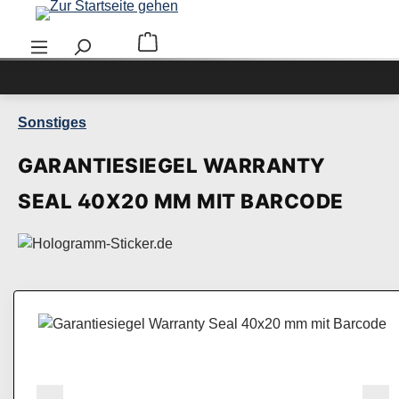
Zum Hauptinhalt springen
Warenkorb enthält 0 Positionen. Der Ge
Sonstiges
GARANTIESIEGEL WARRANTY
SEAL 40X20 MM MIT BARCODE
Bildergalerie überspringen