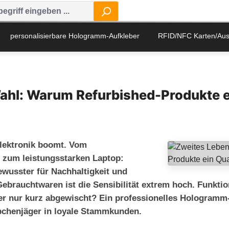
personalisierbare Hologramm-Aufkleber
RFID/NFC Karten/Au
ahl: Warum Refurbished-Produkte ei
Elektronik boomt. Vom
 zum leistungsstarken Laptop:
wusster für Nachhaltigkeit und
ebrauchtwaren ist die Sensibilität extrem hoch. Funktio
er nur kurz abgewischt? Ein professionelles Hologramm-
pchenjäger in loyale Stammkunden.