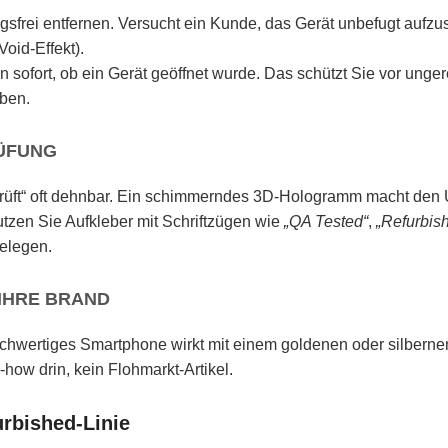
ngsfrei entfernen. Versucht ein Kunde, das Gerät unbefugt aufz
oid-Effekt).
 sofort, ob ein Gerät geöffnet wurde. Das schützt Sie vor unger
aben.
RÜFUNG
eprüft“ oft dehnbar. Ein schimmerndes 3D-Hologramm macht den 
Nutzen Sie Aufkleber mit Schriftzügen wie
„QA Tested“
,
„Refurbish
elegen.
 IHRE BRAND
 hochwertiges Smartphone wirkt mit einem goldenen oder silberne
-how drin, kein Flohmarkt-Artikel.
rbished-Linie