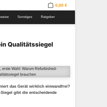
0,00 €
Warenkorb enthält 0 Positionen. 
sweise
Sonstiges
Ratgeber
n Qualitätssiegel
niert das Gerät wirklich einwandfrei?
Siegel gibt die entscheidende