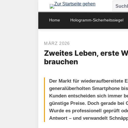
m Hauptinhalt springen
Zur Suche springen
Zur Hauptnavigation springen
Home
Hologramm-Sicherheitssiegel
MÄRZ 2026
Zweites Leben, erste W
brauchen
Der Markt für wiederaufbereitete 
generalüberholten Smartphone bis
Kunden entscheiden sich immer be
günstige Preise. Doch gerade bei G
Wurde es professionell geprüft od
Antwort – und verwandelt Schnäp