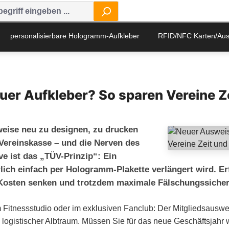
personalisierbare Hologramm-Aufkleber
RFID/NFC Karten/Au
uer Aufkleber? So sparen Vereine Z
weise neu zu designen, zu drucken
 Vereinskasse – und die Nerven des
ve ist das „TÜV-Prinzip“: Ein
lich einfach per Hologramm-Plakette verlängert wird. Erf
osten senken und trotzdem maximale Fälschungssicherh
 Fitnessstudio oder im exklusiven Fanclub: Der Mitgliedsauswe
n logistischer Albtraum. Müssen Sie für das neue Geschäftsjahr 