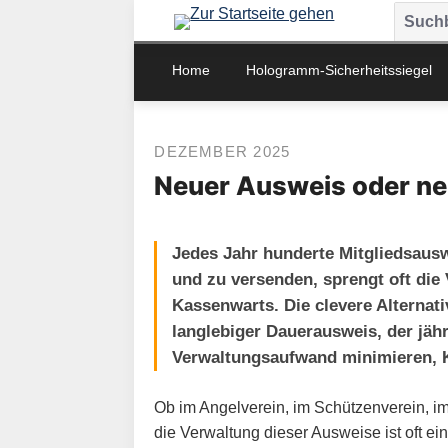
m Hauptinhalt springen
Zur Suche springen
Zur Hauptnavigation springen
Home
Hologramm-Sicherheitssiegel
DEZEMBER 2025
Neuer Ausweis oder ne
Jedes Jahr hunderte Mitgliedsaus
und zu versenden, sprengt oft die
Kassenwarts. Die clevere Alternati
langlebiger Dauerausweis, der jähr
Verwaltungsaufwand minimieren, K
Ob im Angelverein, im Schützenverein, im
die Verwaltung dieser Ausweise ist oft ei