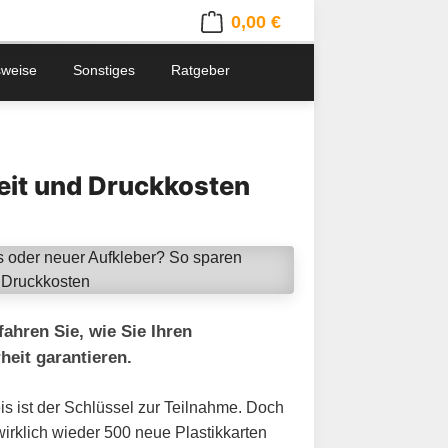
0,00 €
Warenkorb enthält 0 Positionen. 
sweise
Sonstiges
Ratgeber
eit und Druckkosten
ahren Sie, wie Sie Ihren
eit garantieren.
is ist der Schlüssel zur Teilnahme. Doch
wirklich wieder 500 neue Plastikkarten