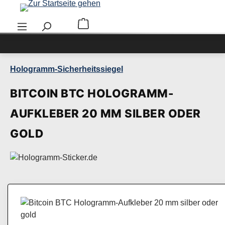
Zum Hauptinhalt springen
Warenkorb enthält 0 Positionen. Der Ge
Hologramm-Sicherheitssiegel
BITCOIN BTC HOLOGRAMM-
AUFKLEBER 20 MM SILBER ODER
GOLD
Bildergalerie überspringen