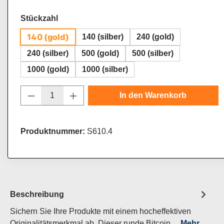
auswählen
Stückzahl
140 (gold)
140 (silber)
240 (gold)
240 (silber)
500 (gold)
500 (silber)
1000 (gold)
1000 (silber)
Produkt Anzahl: Gib den gewünschten Wert
In den Warenkorb
Produktnummer:
S610.4
Beschreibung
Sichern Sie Ihre Produkte mit einem hocheffektiven
Originalitätsmerkmal ab. Dieser runde Bitcoin…
Mehr