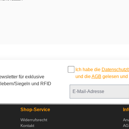
Ich habe die
Datenschutz
und die
AGB
gelesen und b
sletter für exklusive
lebern/Siegeln und RFID
Shop-Service
In
Widerrufsrecht
An
Kontakt
AG