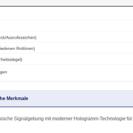
ck/Ausrufezeichen)
hiedenen Rottönen)
heitssiegel)
agen
che Merkmale
ssische Signalgebung mit moderner Hologramm-Technologie für