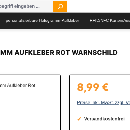
personalisierbare Hologramm-Aufkleber
RFID/NFC Karten/Au
AMM AUFKLEBER ROT WARNSCHILD
8,99 €
Regulärer Preis:
Preise inkl. MwSt. zzgl. 
Versandkostenfrei