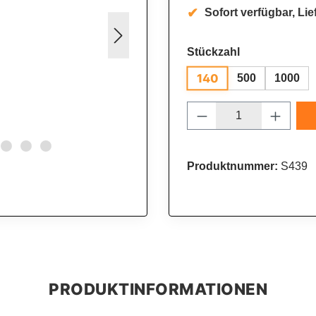
Sofort verfügbar, Lief
auswählen
Stückzahl
140
500
1000
Produkt Anzahl: 
Produktnummer:
S439