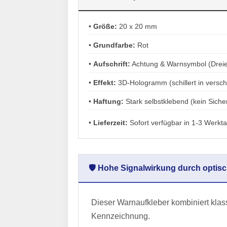
•
Größe:
20 x 20 mm
•
Grundfarbe:
Rot
•
Aufschrift:
Achtung & Warnsymbol (Dreie
•
Effekt:
3D-Hologramm (schillert in versc
•
Haftung:
Stark selbstklebend (kein Sicher
•
Lieferzeit:
Sofort verfügbar in 1-3 Werkt
🛡️ Hohe Signalwirkung durch optis
Dieser Warnaufkleber kombiniert kla
Kennzeichnung.