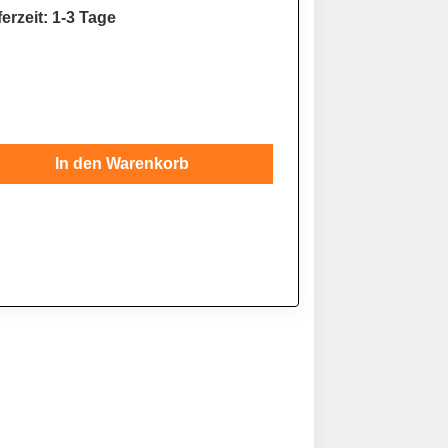
erzeit: 1-3 Tage
Gib den gewünschten Wert ein oder benutze
In den Warenkorb