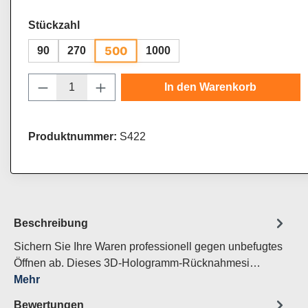
auswählen
Stückzahl
500
90
270
1000
Produkt Anzahl: Gib den gewünschten Wert
In den Warenkorb
Produktnummer:
S422
Beschreibung
Sichern Sie Ihre Waren professionell gegen unbefugtes
Öffnen ab. Dieses 3D-Hologramm-Rücknahmesi…
Mehr
Bewertungen