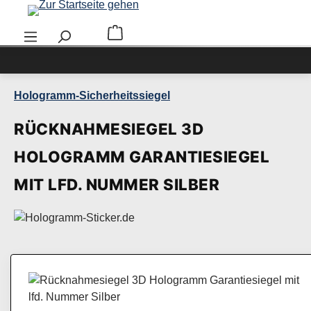
Zum Hauptinhalt springen
Warenkorb enthält 0 Positionen. Der Ge
Hologramm-Sicherheitssiegel
RÜCKNAHMESIEGEL 3D
HOLOGRAMM GARANTIESIEGEL
MIT LFD. NUMMER SILBER
Bildergalerie überspringen