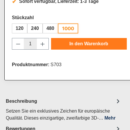
Sofort verfügbar, Lieferzeit: 1-3 Tage
auswählen
Stückzahl
1000
120
240
480
Produkt Anzahl: Gib den gewünschten Wert
In den Warenkorb
Produktnummer:
S703
Beschreibung
Setzen Sie ein exklusives Zeichen für europäische
Qualität. Dieses einzigartige, zweifarbige 3D-…
Mehr
Bewertungen