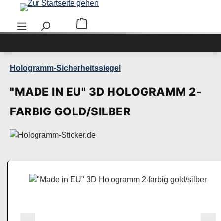
Zum Hauptinhalt springen
Warenkorb enthält 0 Positionen. Der Ge
Hologramm-Sicherheitssiegel
"MADE IN EU" 3D HOLOGRAMM 2-
FARBIG GOLD/SILBER
Bildergalerie überspringen