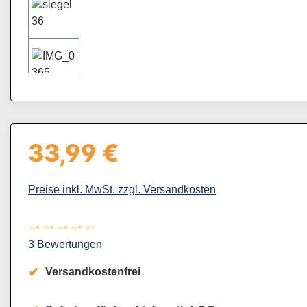
33,99 €
Regulärer Preis:
Preise inkl. MwSt. zzgl. Versandkosten
Durchschnittliche Bewertung von 4.67 von 5 Sternen
3 Bewertungen
Versandkostenfrei