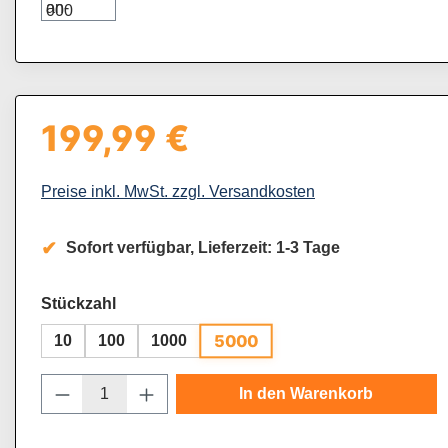
199,99 €
Regulärer Preis:
Preise inkl. MwSt. zzgl. Versandkosten
Sofort verfügbar, Lieferzeit: 1-3 Tage
auswählen
Stückzahl
5000
10
100
1000
Produkt Anzahl: Gib den gewünschten Wert
In den Warenkorb