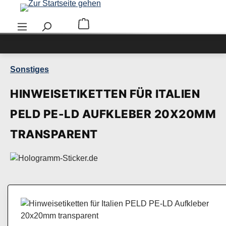
Zum Hauptinhalt springen
Warenkorb enthält 0 Positionen. Der Ge
Sonstiges
HINWEISETIKETTEN FÜR ITALIEN
PELD PE-LD AUFKLEBER 20X20MM
TRANSPARENT
Bildergalerie überspringen