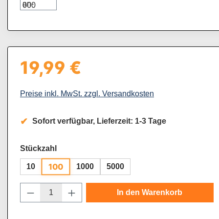
19,99 €
Regulärer Preis:
Preise inkl. MwSt. zzgl. Versandkosten
Sofort verfügbar, Lieferzeit: 1-3 Tage
auswählen
Stückzahl
100
10
1000
5000
Produkt Anzahl: Gib den gewünschten Wert
In den Warenkorb