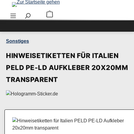
Zum Hauptinhalt springen
Warenkorb enthält 0 Positionen. Der Ge
Sonstiges
HINWEISETIKETTEN FÜR ITALIEN
PELD PE-LD AUFKLEBER 20X20MM
TRANSPARENT
Bildergalerie überspringen