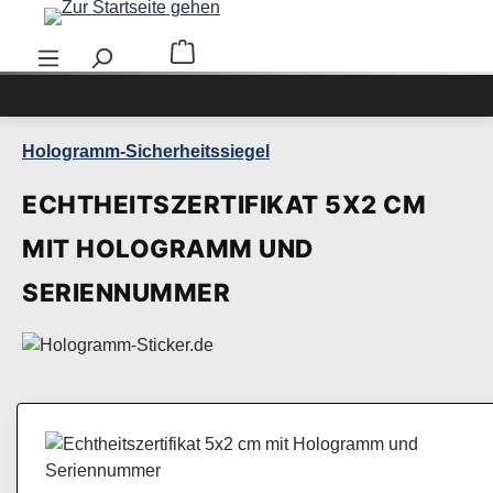
Zum Hauptinhalt springen
Warenkorb enthält 0 Positionen. Der Ge
Hologramm-Sicherheitssiegel
ECHTHEITSZERTIFIKAT 5X2 CM
MIT HOLOGRAMM UND
SERIENNUMMER
Bildergalerie überspringen