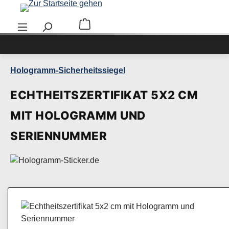
Zum Hauptinhalt springen
Warenkorb enthält 0 Positionen. Der Ge
Hologramm-Sicherheitssiegel
ECHTHEITSZERTIFIKAT 5X2 CM
MIT HOLOGRAMM UND
SERIENNUMMER
Bildergalerie überspringen