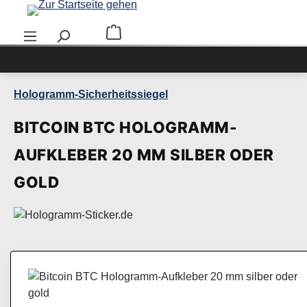
Zum Hauptinhalt springen
Warenkorb enthält 0 Positionen. Der Ge
Hologramm-Sicherheitssiegel
BITCOIN BTC HOLOGRAMM-
AUFKLEBER 20 MM SILBER ODER
GOLD
Bildergalerie überspringen