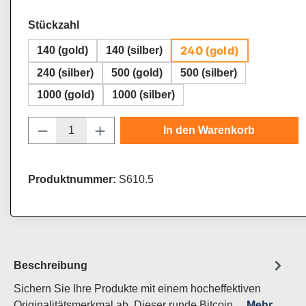
auswählen
Stückzahl
240 (gold)
140 (gold)
140 (silber)
240 (silber)
500 (gold)
500 (silber)
1000 (gold)
1000 (silber)
Produkt Anzahl: Gib den gewünschten Wert
In den Warenkorb
Produktnummer:
S610.5
Beschreibung
Sichern Sie Ihre Produkte mit einem hocheffektiven
Originalitätsmerkmal ab. Dieser runde Bitcoin…
Mehr