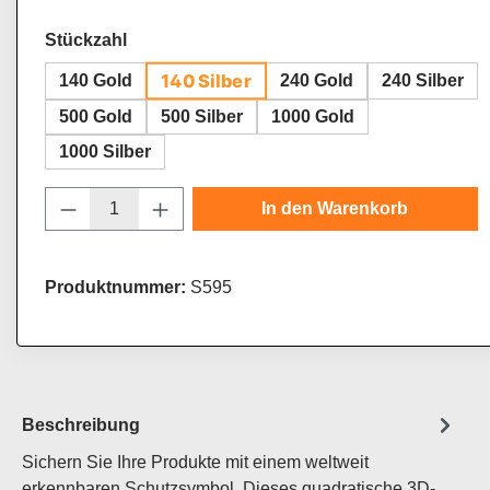
auswählen
Stückzahl
140 Silber
140 Gold
240 Gold
240 Silber
500 Gold
500 Silber
1000 Gold
1000 Silber
Produkt Anzahl: Gib den gewünschten Wert
In den Warenkorb
Produktnummer:
S595
Beschreibung
Sichern Sie Ihre Produkte mit einem weltweit
erkennbaren Schutzsymbol. Dieses quadratische 3D-