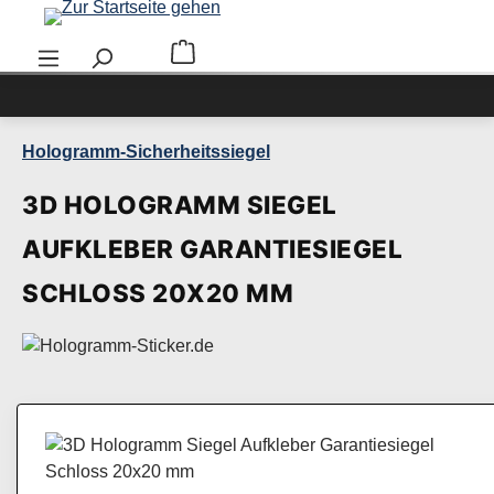
Zum Hauptinhalt springen
Warenkorb enthält 0 Positionen. Der Ge
Hologramm-Sicherheitssiegel
3D HOLOGRAMM SIEGEL
AUFKLEBER GARANTIESIEGEL
SCHLOSS 20X20 MM
Bildergalerie überspringen