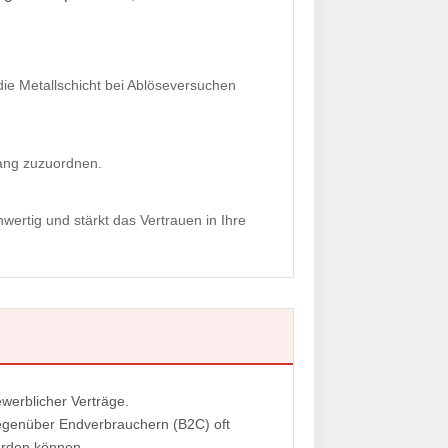
ie Metallschicht bei Ablöseversuchen
ang zuzuordnen.
hwertig und stärkt das Vertrauen in Ihre
werblicher Verträge.
t gegenüber Endverbrauchern (B2C) oft
erden können.