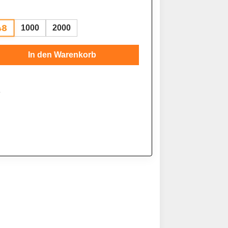
48
1000
2000
Gib den gewünschten Wert ein oder benutze
In den Warenkorb
3