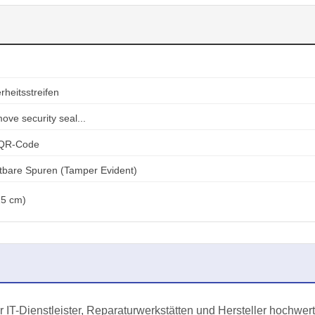
heitsstreifen
e security seal...
 QR-Code
htbare Spuren (Tamper Evident)
25 cm)
ür IT-Dienstleister, Reparaturwerkstätten und Hersteller hochwe