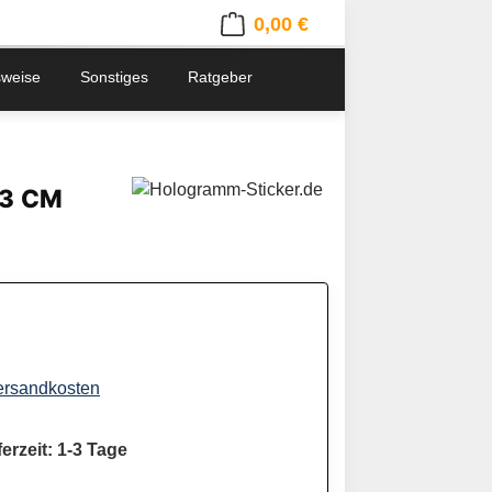
0,00 €
Warenkorb enthält 0 Positionen. 
sweise
Sonstiges
Ratgeber
 3 CM
Versandkosten
erzeit: 1-3 Tage