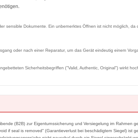
enötigen.
r sensible Dokumente. Ein unbemerktes Öffnen ist nicht möglich, da d
ang oder nach einer Reparatur, um das Gerät eindeutig einem Vorg
ebetteten Sicherheitsbegriffen ("Valid, Authentic, Original") wirkt hoc
reibende (B2B) zur Eigentumssicherung und Versiegelung im Rahmen ge
 void if seal is removed" (Garantieverlust bei beschädigtem Siegel) is
hrleistungsansprüche nicht pauschal durch ein Siegel eingeschränkt w