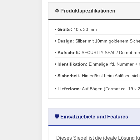
⚙️ Produktspezifikationen
•
Größe:
40 x 30 mm
•
Design:
Silber mit 10mm goldenem Sicher
•
Aufschrift:
SECURITY SEAL / Do not remov
•
Identifikation:
Einmalige lfd. Nummer +
•
Sicherheit:
Hinterlässt beim Ablösen sic
•
Lieferform:
Auf Bögen (Format ca. 19 x 
🛡️ Einsatzgebiete und Features
Dieses Siegel ist die ideale Lösung f