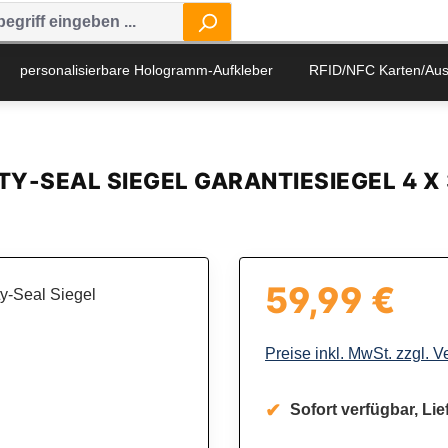
personalisierbare Hologramm-Aufkleber
RFID/NFC Karten/Au
Y-SEAL SIEGEL GARANTIESIEGEL 4 X
59,99 €
Regulärer Preis:
Preise inkl. MwSt. zzgl. 
Sofort verfügbar, Lief