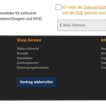
Ich habe die
Datenschutz
und die
AGB
gelesen und b
sletter für exklusive
lebern/Siegeln und RFID
Shop-Service
In
Widerrufsrecht
An
Kontakt
AG
Newsletter
Im
Zahlungsarten
Da
Entsorgungshinweise
Coo
Vertrag widerrufen