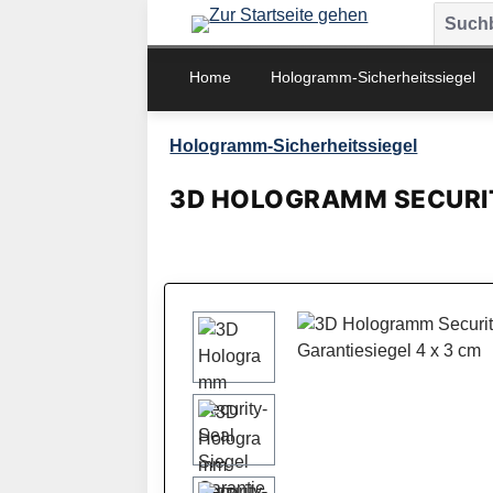
m Hauptinhalt springen
Zur Suche springen
Zur Hauptnavigation springen
Home
Hologramm-Sicherheitssiegel
Hologramm-Sicherheitssiegel
3D HOLOGRAMM SECURIT
Bildergalerie überspringen