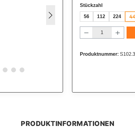
auswählen
Stückzahl
4
56
112
224
Produkt Anzahl: 
Produktnummer:
S102.