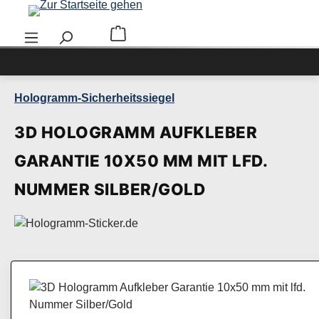
Zum Hauptinhalt springen
Warenkorb enthält 0 Positionen. Der Ge
Hologramm-Sicherheitssiegel
3D HOLOGRAMM AUFKLEBER
GARANTIE 10X50 MM MIT LFD.
NUMMER SILBER/GOLD
Bildergalerie überspringen