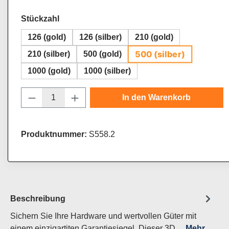
auswählen
Stückzahl
126 (gold)
126 (silber)
210 (gold)
500 (silber)
210 (silber)
500 (gold)
1000 (gold)
1000 (silber)
Produkt Anzahl: Gib den gewünschten Wert
In den Warenkorb
Produktnummer:
S558.2
Beschreibung
Sichern Sie Ihre Hardware und wertvollen Güter mit
einem einzigartiten Garantiesiegel. Dieser 3D…
Mehr