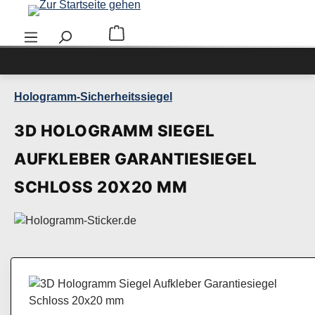
Zum Hauptinhalt springen
Warenkorb enthält 0 Positionen. Der Ge
Hologramm-Sicherheitssiegel
3D HOLOGRAMM SIEGEL
AUFKLEBER GARANTIESIEGEL
SCHLOSS 20X20 MM
Bildergalerie überspringen