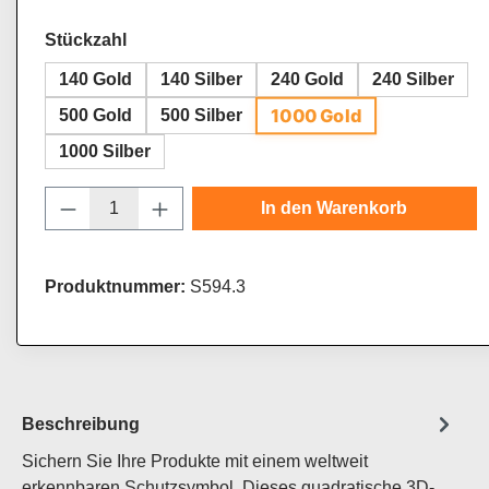
auswählen
Stückzahl
140 Gold
140 Silber
240 Gold
240 Silber
1000 Gold
500 Gold
500 Silber
1000 Silber
Produkt Anzahl: Gib den gewünschten Wert
In den Warenkorb
Produktnummer:
S594.3
Beschreibung
Sichern Sie Ihre Produkte mit einem weltweit
erkennbaren Schutzsymbol. Dieses quadratische 3D-