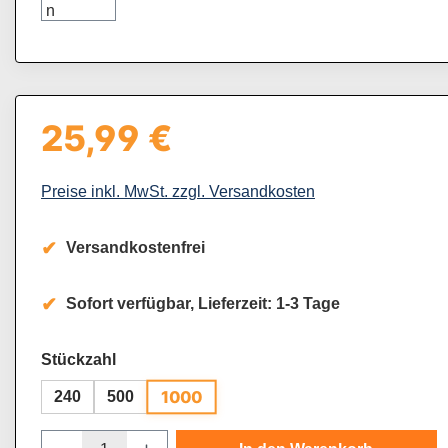
25,99 €
Regulärer Preis:
Preise inkl. MwSt. zzgl. Versandkosten
Versandkostenfrei
Sofort verfügbar, Lieferzeit: 1-3 Tage
auswählen
Stückzahl
1000
240
500
Produkt Anzahl: Gib den gewünschten Wert