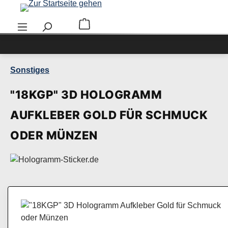
Zum Hauptinhalt springen
Warenkorb enthält 0 Positionen. Der Ge
Sonstiges
"18KGP" 3D HOLOGRAMM
AUFKLEBER GOLD FÜR SCHMUCK
ODER MÜNZEN
Bildergalerie überspringen