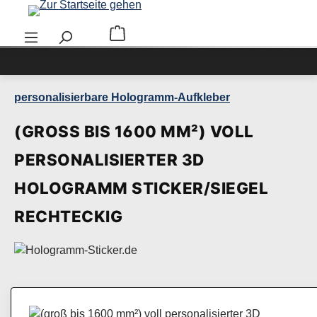
Zum Hauptinhalt springen
Warenkorb enthält 0 Positionen. Der Ge
personalisierbare Hologramm-Aufkleber
(GROSS BIS 1600 MM²) VOLL P
ERSONALISIERTER 3D H
OLOGRAMM STICKER/SIEGEL R
ECHTECKIG
Bildergalerie überspringen