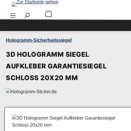
Zum Hauptinhalt springen
Warenkorb enthält 0 Positionen. Der Ge
Hologramm-Sicherheitssiegel
3D HOLOGRAMM SIEGEL
AUFKLEBER GARANTIESIEGEL
SCHLOSS 20X20 MM
Bildergalerie überspringen