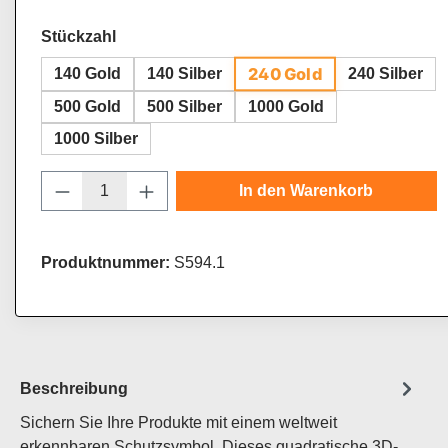
auswählen
Stückzahl
240 Gold
140 Gold
140 Silber
240 Silber
500 Gold
500 Silber
1000 Gold
1000 Silber
Produkt Anzahl: Gib den gewünschten Wert
In den Warenkorb
Produktnummer:
S594.1
Beschreibung
Sichern Sie Ihre Produkte mit einem weltweit
erkennbaren Schutzsymbol. Dieses quadratische 3D-